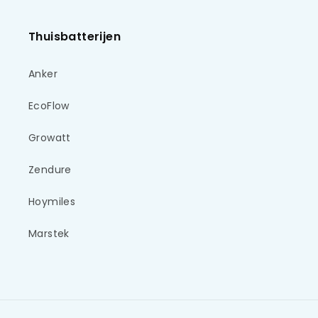
Thuisbatterijen
Anker
EcoFlow
Growatt
Zendure
Hoymiles
Marstek