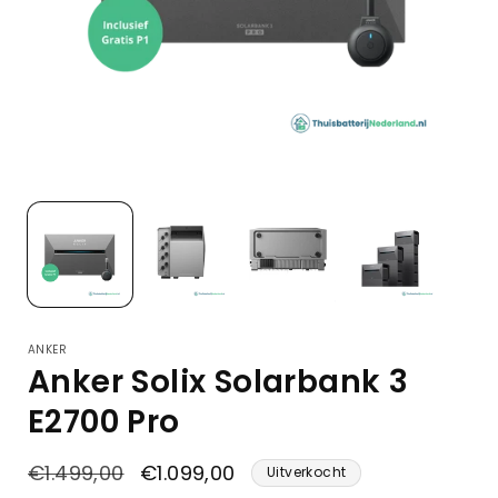
ANKER
Anker Solix Solarbank 3
E2700 Pro
Normale
Aanbiedingsprijs
€1.499,00
€1.099,00
Uitverkocht
prijs