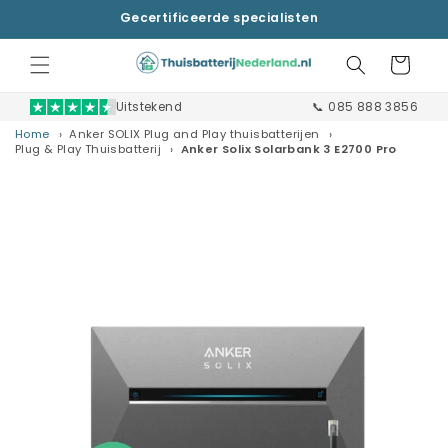
Meteen
Gecertificeerde specialisten
naar de
content
Winkelwagen
Uitstekend
📞 085 888 3856
Home
Anker SOLIX Plug and Play thuisbatterijen
Plug & Play Thuisbatterij
Anker Solix Solarbank 3 E2700 Pro
a direct naar
roductinformatie