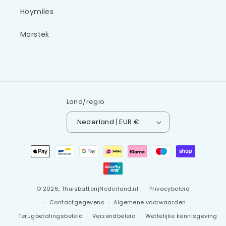
Hoymiles
Marstek
Land/regio
Nederland | EUR €
Betaalmethoden
© 2026,
ThuisbatterijNederland.nl
Privacybeleid
Contactgegevens
Algemene voorwaarden
Terugbetalingsbeleid
Verzendbeleid
Wettelijke kennisgeving